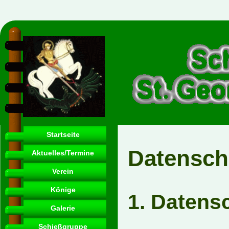
Startseite
Datensch
Aktuelles/Termine
Verein
Könige
1. Datensc
Galerie
Schießgruppe