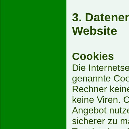
3. Datene
Website
Cookies
Die Internets
genannte Cook
Rechner kein
keine Viren. 
Angebot nutze
sicherer zu m