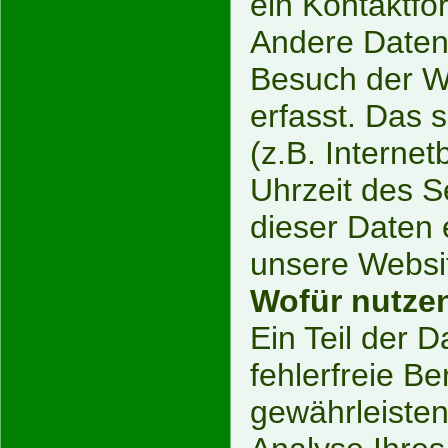
ein Kontaktfo
Andere Daten
Besuch der W
erfasst. Das 
(z.B. Interne
Uhrzeit des S
dieser Daten 
unsere Websit
Wofür nutzen
Ein Teil der 
fehlerfreie Be
gewährleiste