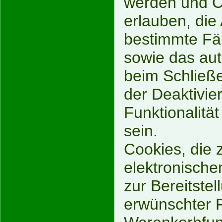
werden und Co
erlauben, di
bestimmte Fäl
sowie das au
beim Schließe
der Deaktivie
Funktionalitä
sein.
Cookies, die 
elektronisch
zur Bereitste
erwünschter F