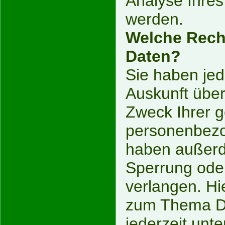
Analyse Ihres
werden.
Welche Recht
Daten?
Sie haben jed
Auskunft übe
Zweck Ihrer 
personenbezo
haben außerde
Sperrung ode
verlangen. Hi
zum Thema Da
jederzeit unt