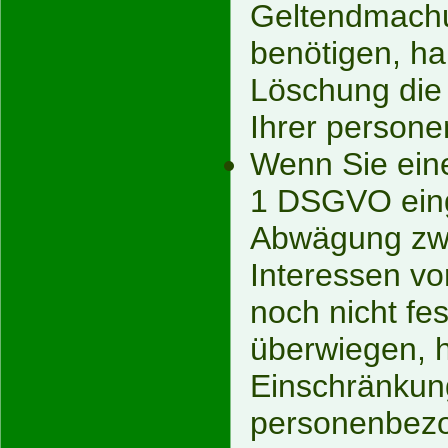
Geltendmach
benötigen, ha
Löschung die
Ihrer person
Wenn Sie eine
1 DSGVO eing
Abwägung zwi
Interessen v
noch nicht fe
überwiegen, h
Einschränkung
personenbezo