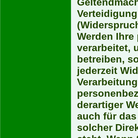
Geltendmach
Verteidigun
(Widerspruch
Werden Ihre
verarbeitet,
betreiben, s
jederzeit Wi
Verarbeitung
personenbez
derartiger W
auch für das 
solcher Dire