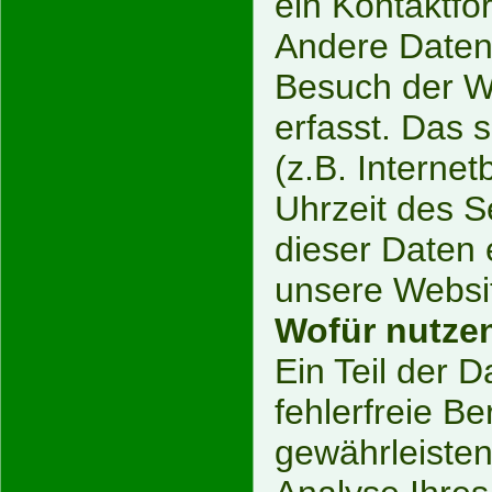
ein Kontaktfo
Andere Daten
Besuch der W
erfasst. Das 
(z.B. Interne
Uhrzeit des S
dieser Daten 
unsere Websit
Wofür nutzen
Ein Teil der 
fehlerfreie Be
gewährleiste