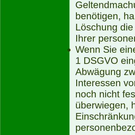
Geltendmach
benötigen, ha
Löschung die
Ihrer person
Wenn Sie eine
1 DSGVO eing
Abwägung zwi
Interessen v
noch nicht fe
überwiegen, h
Einschränkung
personenbezo