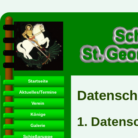
Startseite
Datensch
Aktuelles/Termine
Verein
Könige
1. Datensc
Galerie
Schießgruppe