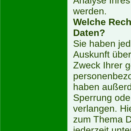
Analyse Ihres
werden.
Welche Recht
Daten?
Sie haben jed
Auskunft übe
Zweck Ihrer 
personenbezo
haben außerde
Sperrung ode
verlangen. Hi
zum Thema Da
jederzeit unt