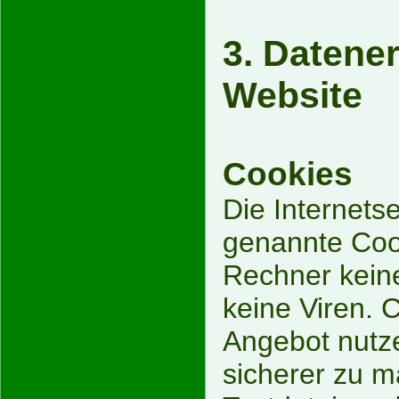
3. Datene
Website
Cookies
Die Internets
genannte Cook
Rechner kein
keine Viren. 
Angebot nutze
sicherer zu m