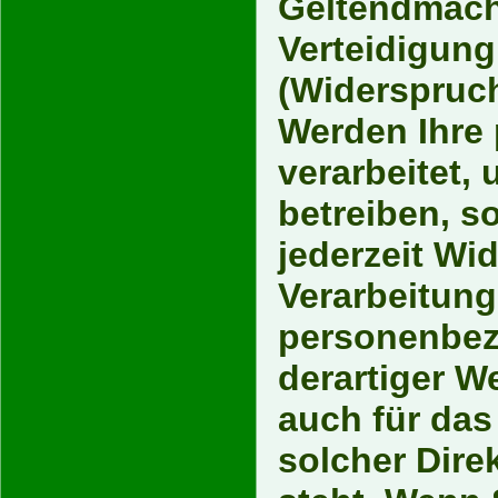
Geltendmach
Verteidigun
(Widerspruch
Werden Ihre
verarbeitet,
betreiben, s
jederzeit Wi
Verarbeitung
personenbez
derartiger W
auch für das 
solcher Dire