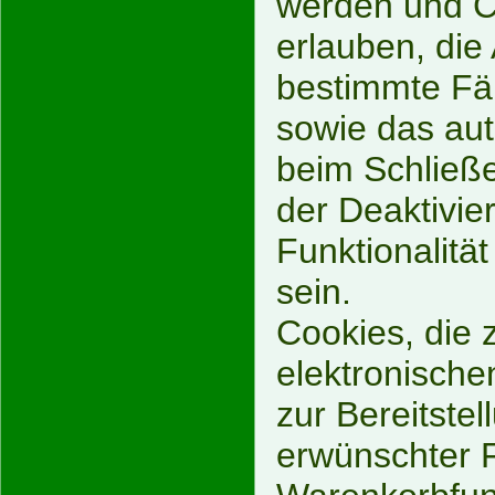
werden und Co
erlauben, di
bestimmte Fäl
sowie das au
beim Schließe
der Deaktivie
Funktionalitä
sein.
Cookies, die 
elektronisch
zur Bereitste
erwünschter F