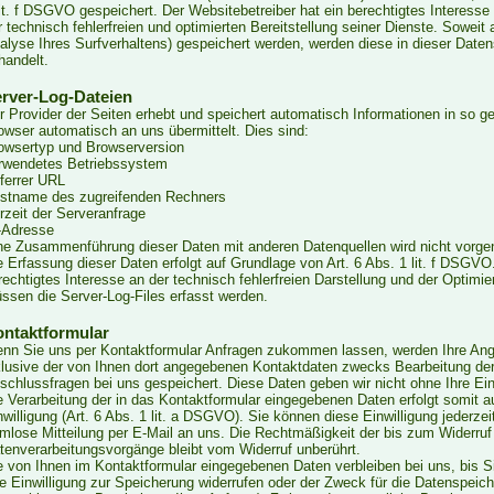
lit. f DSGVO gespeichert. Der Websitebetreiber hat ein berechtigtes Interess
r technisch fehlerfreien und optimierten Bereitstellung seiner Dienste. Soweit
alyse Ihres Surfverhaltens) gespeichert werden, werden diese in dieser Date
handelt.
rver-Log-Dateien
r Provider der Seiten erhebt und speichert automatisch Informationen in so g
owser automatisch an uns übermittelt. Dies sind:
owsertyp und Browserversion
rwendetes Betriebssystem
ferrer URL
stname des zugreifenden Rechners
rzeit der Serveranfrage
-Adresse
ne Zusammenführung dieser Daten mit anderen Datenquellen wird nicht vor
e Erfassung dieser Daten erfolgt auf Grundlage von Art. 6 Abs. 1 lit. f DSGVO
rechtigtes Interesse an der technisch fehlerfreien Darstellung und der Optimi
ssen die Server-Log-Files erfasst werden.
ntaktformular
nn Sie uns per Kontaktformular Anfragen zukommen lassen, werden Ihre An
klusive der von Ihnen dort angegebenen Kontaktdaten zwecks Bearbeitung der 
schlussfragen bei uns gespeichert. Diese Daten geben wir nicht ohne Ihre Einw
e Verarbeitung der in das Kontaktformular eingegebenen Daten erfolgt somit a
nwilligung (Art. 6 Abs. 1 lit. a DSGVO). Sie können diese Einwilligung jederzei
rmlose Mitteilung per E-Mail an uns. Die Rechtmäßigkeit der bis zum Widerruf 
tenverarbeitungsvorgänge bleibt vom Widerruf unberührt.
e von Ihnen im Kontaktformular eingegebenen Daten verbleiben bei uns, bis S
re Einwilligung zur Speicherung widerrufen oder der Zweck für die Datenspeiche