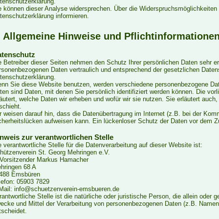
tenschutzerklärung.
e können dieser Analyse widersprechen. Über die Widerspruchsmöglichkeiten w
tenschutzerklärung informieren.
. Allgemeine Hinweise und Pflichtinformatione
tenschutz
e Betreiber dieser Seiten nehmen den Schutz Ihrer persönlichen Daten sehr er
rsonenbezogenen Daten vertraulich und entsprechend der gesetzlichen Datens
tenschutzerklärung.
nn Sie diese Website benutzen, werden verschiedene personenbezogene Da
ten sind Daten, mit denen Sie persönlich identifiziert werden können. Die vo
läutert, welche Daten wir erheben und wofür wir sie nutzen. Sie erläutert au
schieht.
r weisen darauf hin, dass die Datenübertragung im Internet (z.B. bei der Kom
cherheitslücken aufweisen kann. Ein lückenloser Schutz der Daten vor dem Zugr
nweis zur verantwortlichen Stelle
e verantwortliche Stelle für die Datenverarbeitung auf dieser Website ist:
hützenverein St. Georg Mehringen e.V.
 Vorsitzender Markus Hamacher
hringen 68 A
488 Emsbüren
lefon: 05903 7829
Mail: info@schuetzenverein-emsbueren.de
rantwortliche Stelle ist die natürliche oder juristische Person, die allein ode
ecke und Mittel der Verarbeitung von personenbezogenen Daten (z.B. Namen,
tscheidet.