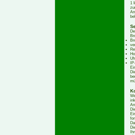
1 
zu
An
be
Se
De
Br
Br
ve
Re
Ho
Uh
IP
Ei
Di
be
mü
Ko
We
in
An
Di
Ei
fo
Da
Di
Ih