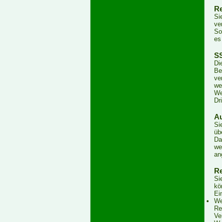
Re
Si
ve
So
es
SS
Di
Be
ve
we
We
Dr
Au
Si
üb
Da
we
an
Re
Si
kö
Ei
We
Re
Ve