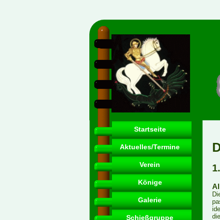
Startseite
D
Aktuelles/Termine
Verein
1
Könige
Al
Di
Galerie
pa
id
di
Schießgruppe