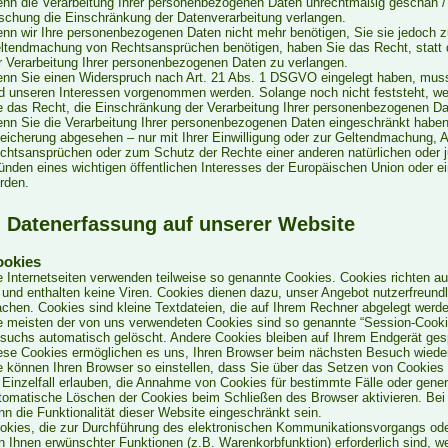
nn die Verarbeitung Ihrer personenbezogenen Daten unrechtmäßig geschah / g
schung die Einschränkung der Datenverarbeitung verlangen.
nn wir Ihre personenbezogenen Daten nicht mehr benötigen, Sie sie jedoch z
ltendmachung von Rechtsansprüchen benötigen, haben Sie das Recht, statt 
r Verarbeitung Ihrer personenbezogenen Daten zu verlangen.
nn Sie einen Widerspruch nach Art. 21 Abs. 1 DSGVO eingelegt haben, mus
d unseren Interessen vorgenommen werden. Solange noch nicht feststeht, w
e das Recht, die Einschränkung der Verarbeitung Ihrer personenbezogenen Da
nn Sie die Verarbeitung Ihrer personenbezogenen Daten eingeschränkt haben,
eicherung abgesehen – nur mit Ihrer Einwilligung oder zur Geltendmachung, 
chtsansprüchen oder zum Schutz der Rechte einer anderen natürlichen oder j
ünden eines wichtigen öffentlichen Interesses der Europäischen Union oder ein
rden.
. Datenerfassung auf unserer Website
ookies
e Internetseiten verwenden teilweise so genannte Cookies. Cookies richten 
 und enthalten keine Viren. Cookies dienen dazu, unser Angebot nutzerfreundli
chen. Cookies sind kleine Textdateien, die auf Ihrem Rechner abgelegt werde
e meisten der von uns verwendeten Cookies sind so genannte “Session-Cooki
suchs automatisch gelöscht. Andere Cookies bleiben auf Ihrem Endgerät gesp
ese Cookies ermöglichen es uns, Ihren Browser beim nächsten Besuch wiede
e können Ihren Browser so einstellen, dass Sie über das Setzen von Cookies 
 Einzelfall erlauben, die Annahme von Cookies für bestimmte Fälle oder gene
tomatische Löschen der Cookies beim Schließen des Browser aktivieren. Bei
nn die Funktionalität dieser Website eingeschränkt sein.
okies, die zur Durchführung des elektronischen Kommunikationsvorgangs oder
n Ihnen erwünschter Funktionen (z.B. Warenkorbfunktion) erforderlich sind, w