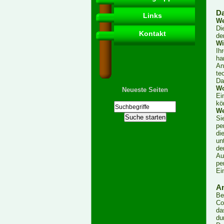
Da
Links
We
Di
Kontakt
de
Wi
Ih
ha
An
te
Da
Wo
Neueste Seiten
Ei
kö
We
Si
pe
di
un
de
Au
pe
Ei
An
Be
Co
da
du