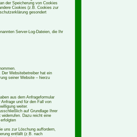
e an der Speicherung von Cookies
 andere Cookies (z.B. Cookies zur
nschutzerklärung gesondert
enannten Server-Log-Dateien, die Ihr
genommen.
. Der Websitebetreiber hat ein
erung seiner Website – hierzu
gaben aus dem Anfrageformular
Anfrage und für den Fall von
illigung weiter.
usschließlich auf Grundlage Ihrer
t widerrufen. Dazu reicht eine
erfolgten
ie uns zur Löschung auffordern,
rung entfällt (z.B. nach