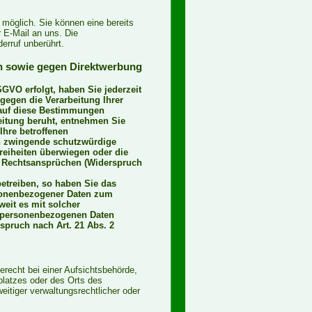
 möglich. Sie können eine bereits
er E-Mail an uns. Die
erruf unberührt.
n sowie gegen Direktwerbung
SGVO erfolgt, haben Sie jederzeit
gegen die Verarbeitung Ihrer
 auf diese Bestimmungen
beitung beruht, entnehmen Sie
Ihre betroffenen
en zwingende schutzwürdige
reiheiten überwiegen oder die
n Rechtsansprüchen (Widerspruch
etreiben, so haben Sie das
rsonenbezogener Daten zum
weit es mit solcher
e personenbezogenen Daten
pruch nach Art. 21 Abs. 2
recht bei einer Aufsichtsbehörde,
splatzes oder des Orts des
tiger verwaltungsrechtlicher oder