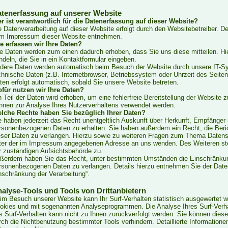
tenerfassung auf unserer Website
r ist verantwortlich für die Datenerfassung auf dieser Website?
e Datenverarbeitung auf dieser Website erfolgt durch den Websitebetreiber. 
m Impressum dieser Website entnehmen.
e erfassen wir Ihre Daten?
re Daten werden zum einen dadurch erhoben, dass Sie uns diese mitteilen. Hi
ndeln, die Sie in ein Kontaktformular eingeben.
dere Daten werden automatisch beim Besuch der Website durch unsere IT-Sy
chnische Daten (z.B. Internetbrowser, Betriebssystem oder Uhrzeit des Seiten
ten erfolgt automatisch, sobald Sie unsere Website betreten.
für nutzen wir Ihre Daten?
n Teil der Daten wird erhoben, um eine fehlerfreie Bereitstellung der Website 
nnen zur Analyse Ihres Nutzerverhaltens verwendet werden.
lche Rechte haben Sie bezüglich Ihrer Daten?
e haben jederzeit das Recht unentgeltlich Auskunft über Herkunft, Empfänger
rsonenbezogenen Daten zu erhalten. Sie haben außerdem ein Recht, die Beri
eser Daten zu verlangen. Hierzu sowie zu weiteren Fragen zum Thema Datensc
ter der im Impressum angegebenen Adresse an uns wenden. Des Weiteren ste
r zuständigen Aufsichtsbehörde zu.
ßerdem haben Sie das Recht, unter bestimmten Umständen die Einschränkung
rsonenbezogenen Daten zu verlangen. Details hierzu entnehmen Sie der Daten
nschränkung der Verarbeitung“.
alyse-Tools und Tools von Drittanbietern
im Besuch unserer Website kann Ihr Surf-Verhalten statistisch ausgewertet w
okies und mit sogenannten Analyseprogrammen. Die Analyse Ihres Surf-Verhal
s Surf-Verhalten kann nicht zu Ihnen zurückverfolgt werden. Sie können dies
rch die Nichtbenutzung bestimmter Tools verhindern. Detaillierte Informatione