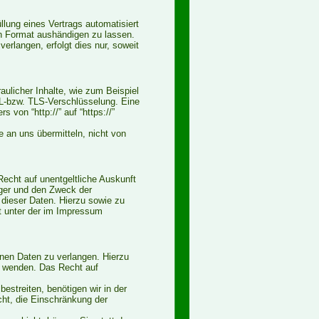
üllung eines Vertrags automatisiert
en Format aushändigen zu lassen.
erlangen, erfolgt dies nur, soweit
ulicher Inhalte, wie zum Beispiel
SL-bzw. TLS-Verschlüsselung. Eine
von “http://” auf “https://”
e an uns übermitteln, nicht von
echt auf unentgeltliche Auskunft
ger und den Zweck der
 dieser Daten. Hierzu sowie zu
 unter der im Impressum
nen Daten zu verlangen. Hierzu
s wenden. Das Recht auf
estreiten, benötigen wir in der
cht, die Einschränkung der