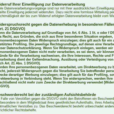
derruf Ihrer Einwilligung zur Datenverarbeitung
ele Datenverarbeitungsvorgänge sind nur mit Ihrer ausdrücklichen Einwilligung
teilte Einwilligung jederzeit widerrufen. Dazu reicht eine formlose Mitteilung p
chtmäßigkeit der bis zum Widerruf erfolgten Datenverarbeitung bleibt vom Wid
derspruchsrecht gegen die Datenerhebung in besonderen Fälle
rt. 21 DSGVO)
nn die Datenverarbeitung auf Grundlage von Art. 6 Abs. 1 lit. e oder f D
s Recht, aus Gründen, die sich aus Ihrer besonderen Situation ergeben, 
rsonenbezogenen Daten Widerspruch einzulegen; dies gilt auch für ein
stütztes Profiling. Die jeweilige Rechtsgrundlage, auf denen eine Verar
eser Datenschutzerklärung. Wenn Sie Widerspruch einlegen, werden wir 
rsonenbezogenen Daten nicht mehr verarbeiten, es sei denn, wir könn
ünde für die Verarbeitung nachweisen, die Ihre Interessen, Rechte und F
rarbeitung dient der Geltendmachung, Ausübung oder Verteidigung vo
ch Art. 21 Abs. 1 DSGVO).
rden Ihre personenbezogenen Daten verarbeitet, um Direktwerbung zu b
cht, jederzeit Widerspruch gegen die Verarbeitung Sie betreffender pe
ecke derartiger Werbung einzulegen; dies gilt auch für das Profiling, so
rektwerbung in Verbindung steht. Wenn Sie widersprechen, werden Ihr
schließend nicht mehr zum Zwecke der Direktwerbung verwendet (Widers
GVO).
schwerderecht bei der zuständigen Aufsichtsbehörde
 Falle von Verstößen gegen die DSGVO steht den Betroffenen ein Beschwerde
sbesondere in dem Mitgliedstaat ihres gewöhnlichen Aufenthalts, ihres Arbeit
tmaßlichen Verstoßes zu. Das Beschwerderecht besteht unbeschadet anderwei
richtlicher Rechtsbehelfe.