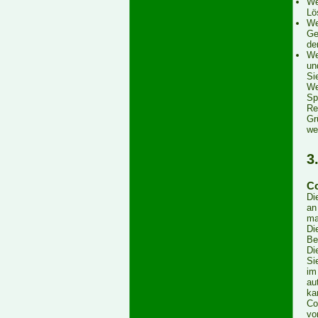
We
Lö
We
Ge
de
We
un
Si
We
Sp
Re
Gr
we
3
C
Di
an
ma
Di
Be
Di
Si
im
au
ka
Co
vo