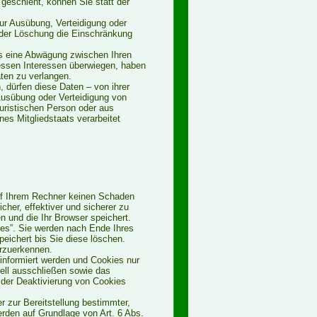
eschieht, können Sie statt der
ur Ausübung, Verteidigung oder
der Löschung die Einschränkung
s eine Abwägung zwischen Ihren
essen Interessen überwiegen, haben
ten zu verlangen.
 dürfen diese Daten – von ihrer
Ausübung oder Verteidigung von
uristischen Person oder aus
es Mitgliedstaats verarbeitet
auf Ihrem Rechner keinen Schaden
cher, effektiver und sicherer zu
n und die Ihr Browser speichert.
es”. Sie werden nach Ende Ihres
eichert bis Sie diese löschen.
rzuerkennen.
informiert werden und Cookies nur
rell ausschließen sowie das
 der Deaktivierung von Cookies
 zur Bereitstellung bestimmter,
erden auf Grundlage von Art. 6 Abs.