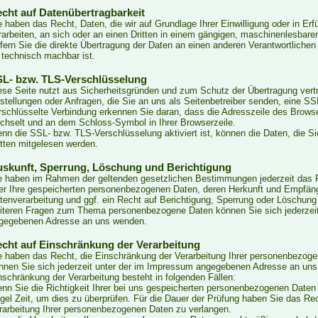
cht auf Datenübertragbarkeit
e haben das Recht, Daten, die wir auf Grundlage Ihrer Einwilligung oder in Erf
rarbeiten, an sich oder an einen Dritten in einem gängigen, maschinenlesbar
fern Sie die direkte Übertragung der Daten an einen anderen Verantwortlichen v
 technisch machbar ist.
L- bzw. TLS-Verschlüsselung
ese Seite nutzt aus Sicherheitsgründen und zum Schutz der Übertragung vertra
stellungen oder Anfragen, die Sie an uns als Seitenbetreiber senden, eine S
rschlüsselte Verbindung erkennen Sie daran, dass die Adresszeile des Browsers 
chselt und an dem Schloss-Symbol in Ihrer Browserzeile.
nn die SSL- bzw. TLS-Verschlüsselung aktiviert ist, können die Daten, die Si
itten mitgelesen werden.
skunft, Sperrung, Löschung und Berichtigung
e haben im Rahmen der geltenden gesetzlichen Bestimmungen jederzeit das R
er Ihre gespeicherten personenbezogenen Daten, deren Herkunft und Empfän
tenverarbeitung und ggf. ein Recht auf Berichtigung, Sperrung oder Löschung
iteren Fragen zum Thema personenbezogene Daten können Sie sich jederzeit
gegebenen Adresse an uns wenden.
cht auf Einschränkung der Verarbeitung
e haben das Recht, die Einschränkung der Verarbeitung Ihrer personenbezoge
nnen Sie sich jederzeit unter der im Impressum angegebenen Adresse an un
nschränkung der Verarbeitung besteht in folgenden Fällen:
nn Sie die Richtigkeit Ihrer bei uns gespeicherten personenbezogenen Daten b
gel Zeit, um dies zu überprüfen. Für die Dauer der Prüfung haben Sie das Re
rarbeitung Ihrer personenbezogenen Daten zu verlangen.