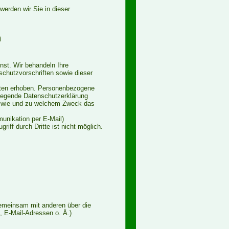
erden wir Sie in dieser
n
nst. Wir behandeln Ihre
chutzvorschriften sowie dieser
ten erhoben. Personenbezogene
rliegende Datenschutzerklärung
ch, wie und zu welchem Zweck das
munikation per E-Mail)
iff durch Dritte ist nicht möglich.
r gemeinsam mit anderen über die
 E-Mail-Adressen o. Ä.)