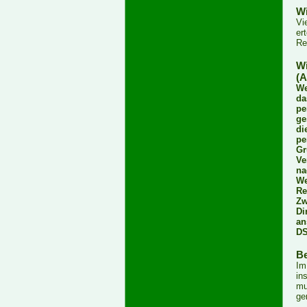
Wi
Vi
er
Re
Wi
(A
We
da
pe
ge
di
pe
Gr
Ve
na
We
Re
Zw
Di
an
DS
Be
Im
in
mu
ge