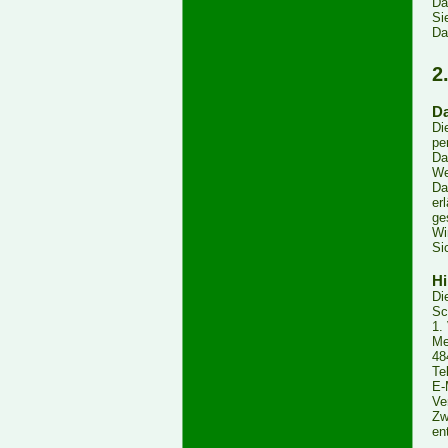
Da
Si
Da
2
Da
Di
pe
Da
We
Da
er
ge
Wi
Si
Hi
Di
Sc
1.
Me
48
Te
E-
Ve
Zw
en