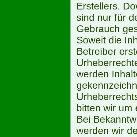
Erstellers. D
sind nur für 
Gebrauch gest
Soweit die Inh
Betreiber ers
Urheberrechte
werden Inhalte
gekennzeichne
Urheberrecht
bitten wir um
Bei Bekanntw
werden wir de