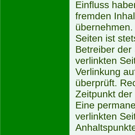
Einfluss habe
fremden Inha
übernehmen. F
Seiten ist ste
Betreiber der 
verlinkten Se
Verlinkung au
überprüft. Re
Zeitpunkt der
Eine permanen
verlinkten Se
Anhaltspunkte