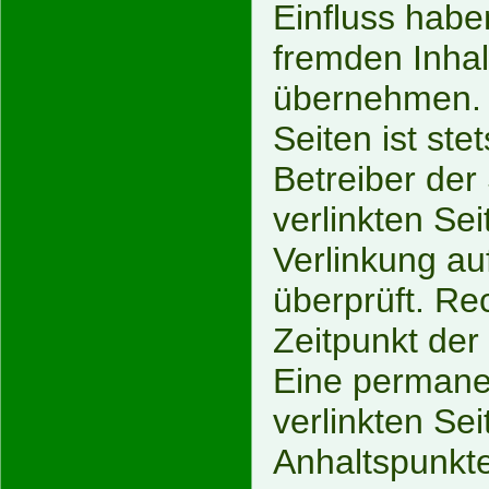
Einfluss habe
fremden Inha
übernehmen. F
Seiten ist ste
Betreiber der 
verlinkten Se
Verlinkung au
überprüft. Re
Zeitpunkt der
Eine permanen
verlinkten Se
Anhaltspunkte