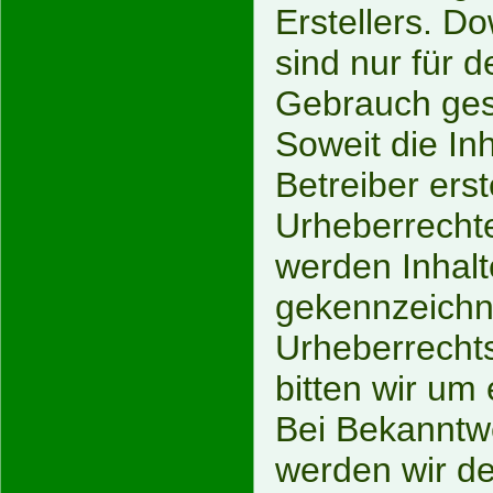
Erstellers. D
sind nur für 
Gebrauch gest
Soweit die Inh
Betreiber ers
Urheberrechte
werden Inhalte
gekennzeichne
Urheberrecht
bitten wir um
Bei Bekanntw
werden wir de