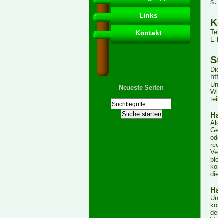
s.
Links
K
Te
Kontakt
E-
S
Di
ht
Un
Neueste Seiten
Wi
te
Ha
Al
Ge
od
re
Ve
bl
ko
di
Ha
Un
kö
de