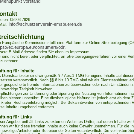
 Menüpunkt Vorstand
ontakt
lefon: 05903 7829
info@schuetzenverein-emsbueren.de
Mail:
treitschlichtung
e Europäische Kommission stellt eine Plattform zur Online-Streitbeilegung (OS
tps://ec.europa.eu/consumers/odr
.
sere E-Mail-Adresse finden Sie oben im Impressum.
r sind nicht bereit oder verpflichtet, an Streitbeilegungsverfahren vor einer Ve
ilzunehmen.
ftung für Inhalte
s Diensteanbieter sind wir gemäß § 7 Abs.1 TMG für eigene Inhalte auf diese
setzen verantwortlich. Nach §§ 8 bis 10 TMG sind wir als Diensteanbieter jedoc
er gespeicherte fremde Informationen zu überwachen oder nach Umständen zu
chtswidrige Tätigkeit hinweisen.
rpflichtungen zur Entfernung oder Sperrung der Nutzung von Informationen 
eiben hiervon unberührt. Eine diesbezügliche Haftung ist jedoch erst ab dem Z
nkreten Rechtsverletzung möglich. Bei Bekanntwerden von entsprechenden R
ese Inhalte umgehend entfernen.
ftung für Links
ser Angebot enthält Links zu externen Websites Dritter, auf deren Inhalte wir
nnen wir für diese fremden Inhalte auch keine Gewähr übernehmen. Für die Inha
r jeweilige Anbieter oder Betreiber der Seiten verantwortlich. Die verlinkten 