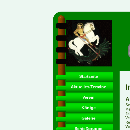
Startseite
I
Aktuelles/Termine
Verein
A
Sc
Könige
Me
48
Galerie
Ve
Re
Ve
Schießgruppe