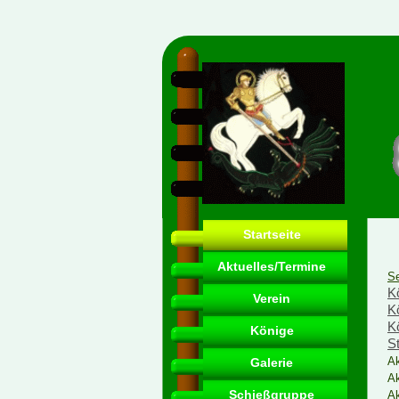
Startseite
Aktuelles/Termine
Se
K
Verein
K
K
Könige
St
Ak
Galerie
Ak
Schießgruppe
Ak