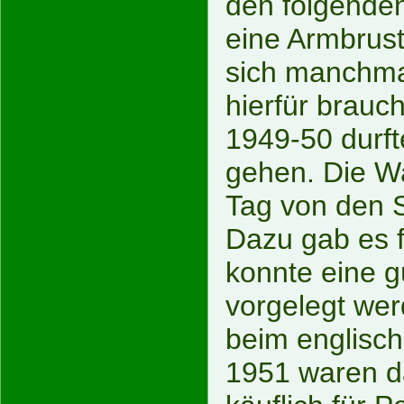
den folgenden
eine Armbrust
sich manchmal
hierfür brauc
1949-50 durft
gehen. Die Wa
Tag von den 
Dazu gab es f
konnte eine g
vorgelegt wer
beim englisc
1951 waren d