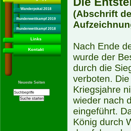
Die Entst
Wanderpokal 2018
(Abschrift d
Rundenwettkampf 2019
Aufzeichnun
Rundenwettkampf 2018
Links
Nach Ende de
Kontakt
wurde der Bes
durch die Sie
verboten. Die
Neueste Seiten
Kriegsjahre n
wieder nach 
eingeführt. D
König durch W