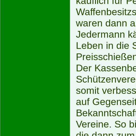
käuflich für P
Waffenbesitzs
waren dann a
Jedermann kä
Leben in die
Preisschieße
Der Kassenbe
Schützenvere
somit verbess
auf Gegenseit
Bekanntschaf
Vereine. So b
die dann zum