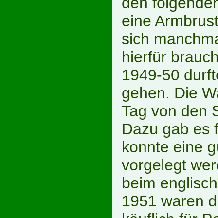
den folgenden
eine Armbrust
sich manchmal
hierfür brauc
1949-50 durft
gehen. Die Wa
Tag von den 
Dazu gab es f
konnte eine g
vorgelegt wer
beim englisc
1951 waren d