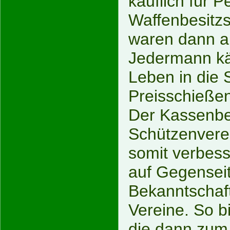
käuflich für P
Waffenbesitzs
waren dann a
Jedermann kä
Leben in die
Preisschieße
Der Kassenbe
Schützenvere
somit verbess
auf Gegenseit
Bekanntschaf
Vereine. So b
die dann zum