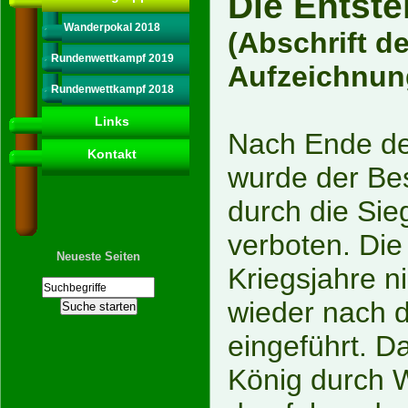
Die Entst
Wanderpokal 2018
(Abschrift d
Rundenwettkampf 2019
Aufzeichnun
Rundenwettkampf 2018
Links
Nach Ende de
Kontakt
wurde der Bes
durch die Sie
verboten. Die
Neueste Seiten
Kriegsjahre n
wieder nach 
eingeführt. D
König durch W