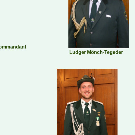
ommandant
Ludger Mönch-Tegeder