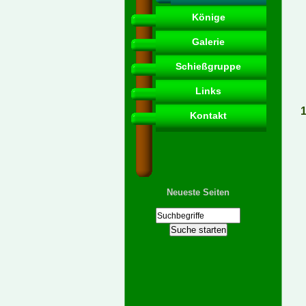
Könige
Galerie
Schießgruppe
Links
1
Kontakt
Neueste Seiten