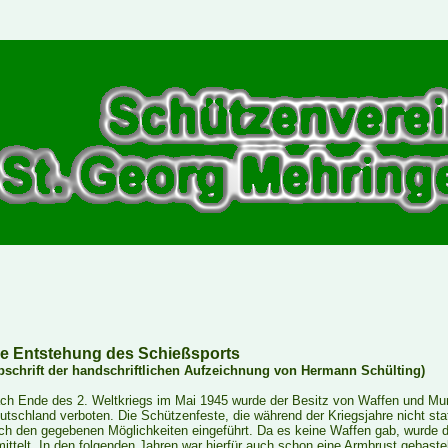
ie Entstehung des Schießsports
bschrift der handschriftlichen Aufzeichnung von Hermann Schülting)
ch Ende des 2. Weltkriegs im Mai 1945 wurde der Besitz von Waffen und Muni
utschland verboten. Die Schützenfeste, die während der Kriegsjahre nicht st
ch den gegebenen Möglichkeiten eingeführt. Da es keine Waffen gab, wurde 
mittelt. In den folgenden Jahren war hierfür auch schon eine Armbrust gebaste