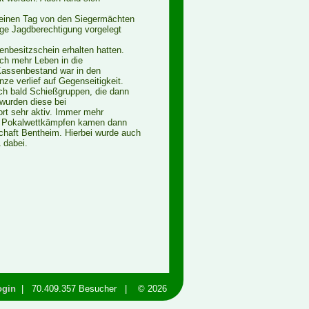
r einen Tag von den Siegermächten
ige Jagdberechtigung vorgelegt
enbesitzschein erhalten hatten.
ch mehr Leben in die
Kassenbestand war in den
e verlief auf Gegenseitigkeit.
ch bald Schießgruppen, die dann
wurden diese bei
rt sehr aktiv. Immer mehr
 zu Pokalwettkämpfen kamen dann
haft Bentheim. Hierbei wurde auch
 dabei.
ogin
| 70.409.357 Besucher | © 2026