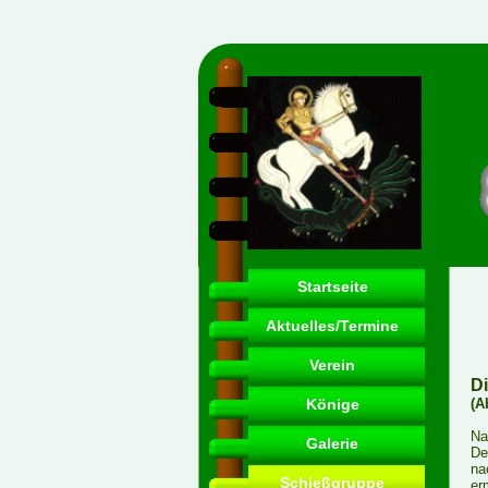
Startseite
Aktuelles/Termine
Verein
D
Könige
(A
Na
Galerie
De
na
Schießgruppe
er