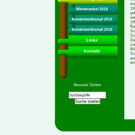
ma
19
Wanderpokal 2018
ge
we
Rundenwettkampf 2019
19
Ba
Rundenwettkampf 2018
Sc
Sc
Links
Da
zu
Ma
Kontakt
Sc
au
ei
Neueste Seiten