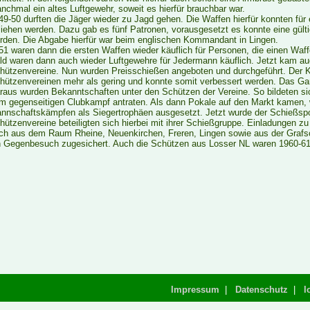
nchmal ein altes Luftgewehr, soweit es hierfür brauchbar war.
49-50 durften die Jäger wieder zu Jagd gehen. Die Waffen hierfür konnten fü
liehen werden. Dazu gab es fünf Patronen, vorausgesetzt es konnte eine gült
rden. Die Abgabe hierfür war beim englischen Kommandant in Lingen.
51 waren dann die ersten Waffen wieder käuflich für Personen, die einen Waff
ld waren dann auch wieder Luftgewehre für Jedermann käuflich. Jetzt kam au
hützenvereine. Nun wurden Preisschießen angeboten und durchgeführt. Der 
hützenvereinen mehr als gering und konnte somit verbessert werden. Das Ganz
raus wurden Bekanntschaften unter den Schützen der Vereine. So bildeten si
m gegenseitigen Clubkampf antraten. Als dann Pokale auf den Markt kamen, 
nnschaftskämpfen als Siegertrophäen ausgesetzt. Jetzt wurde der Schießspo
hützenvereine beteiligten sich hierbei mit ihrer Schießgruppe. Einladungen
ch aus dem Raum Rheine, Neuenkirchen, Freren, Lingen sowie aus der Grafsc
n Gegenbesuch zugesichert. Auch die Schützen aus Losser NL waren 1960-61
Impressum
|
Datenschutz
|
l