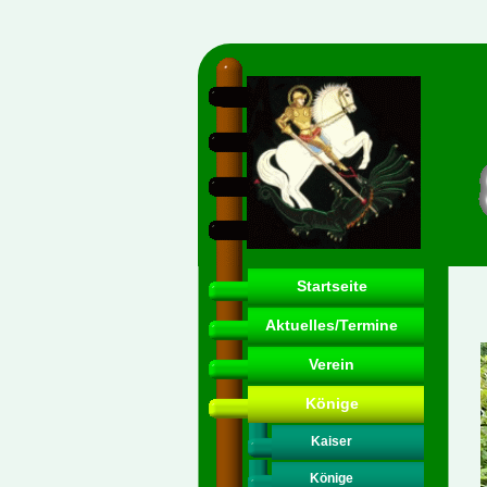
Startseite
Aktuelles/Termine
Verein
Könige
Kaiser
Könige