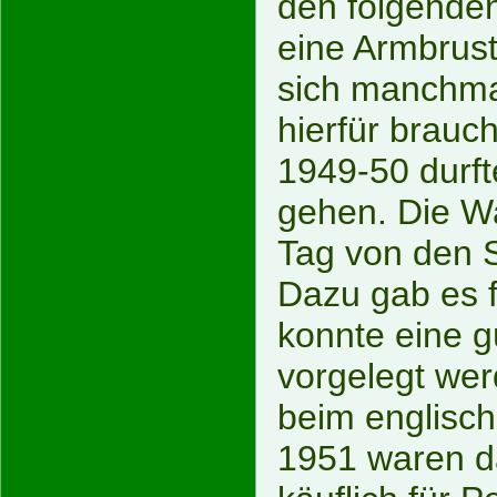
den folgenden
eine Armbrust
sich manchmal
hierfür brauc
1949-50 durft
gehen. Die Wa
Tag von den 
Dazu gab es f
konnte eine g
vorgelegt wer
beim englisc
1951 waren d