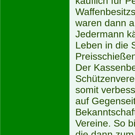
käuflich für P
Waffenbesitzs
waren dann a
Jedermann kä
Leben in die
Preisschieße
Der Kassenbe
Schützenvere
somit verbess
auf Gegenseit
Bekanntschaf
Vereine. So b
die dann zum