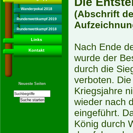
Die Entst
Wanderpokal 2018
(Abschrift d
Rundenwettkampf 2019
Aufzeichnun
Rundenwettkampf 2018
Links
Nach Ende de
Kontakt
wurde der Bes
durch die Sie
verboten. Die
Neueste Seiten
Kriegsjahre n
wieder nach 
eingeführt. D
König durch W