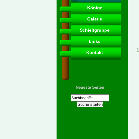
Könige
Galerie
Schießgruppe
Links
1
Kontakt
Neueste Seiten