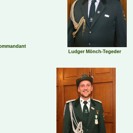
ommandant
Ludger Mönch-Tegeder