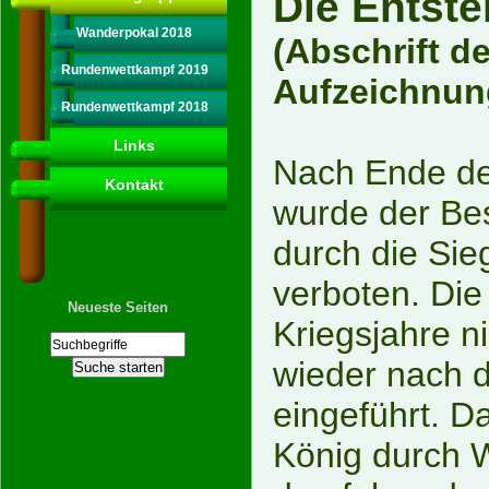
Die Entst
Wanderpokal 2018
(Abschrift d
Rundenwettkampf 2019
Aufzeichnun
Rundenwettkampf 2018
Links
Nach Ende de
Kontakt
wurde der Bes
durch die Sie
verboten. Die
Neueste Seiten
Kriegsjahre n
wieder nach 
eingeführt. D
König durch W