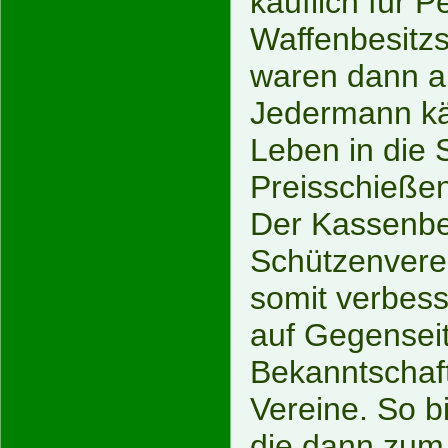
käuflich für P
Waffenbesitzs
waren dann a
Jedermann kä
Leben in die
Preisschieße
Der Kassenbe
Schützenvere
somit verbess
auf Gegenseit
Bekanntschaf
Vereine. So b
die dann zum