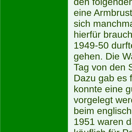
den folgenden
eine Armbrust
sich manchmal
hierfür brauc
1949-50 durft
gehen. Die Wa
Tag von den 
Dazu gab es f
konnte eine g
vorgelegt wer
beim englisc
1951 waren d