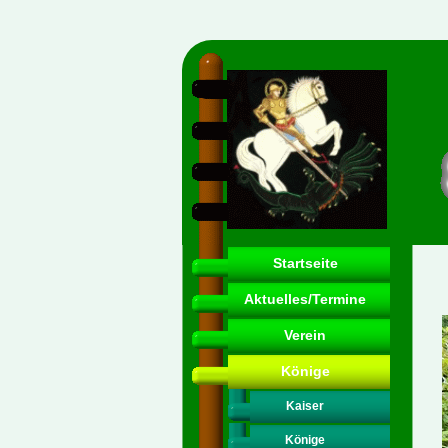
Startseite
Aktuelles/Termine
Verein
Könige
Kaiser
Könige