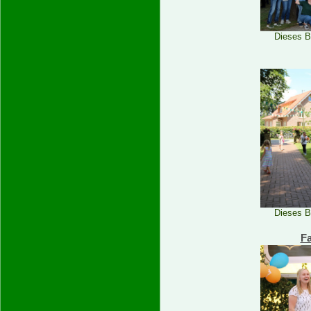
Dieses B
Dieses B
Fa