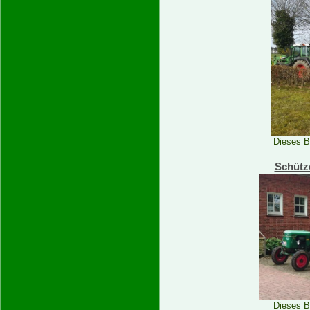
Dieses B
Schütze
Dieses B