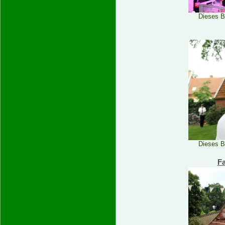
Dieses B
Dieses B
Fa