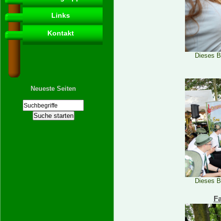
Links
Kontakt
Dieses B
Neueste Seiten
Dieses B
Fa