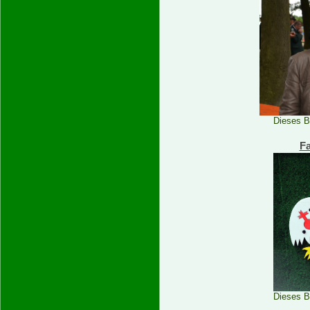
Dieses B
Fa
Dieses B