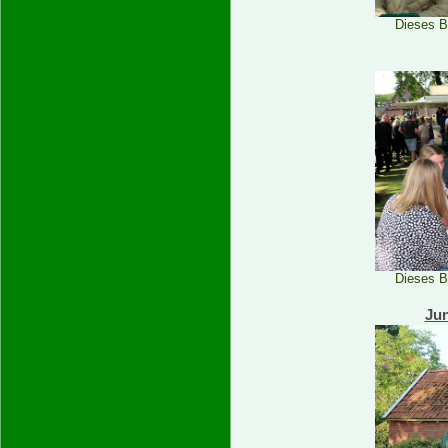
Dieses B
Dieses B
Jun