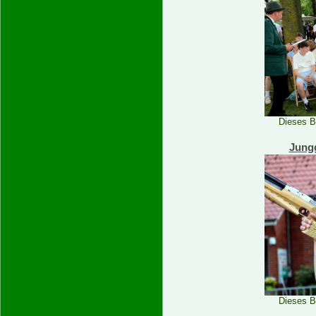
Dieses B
Jungg
Dieses B