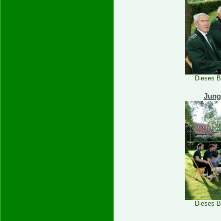
Dieses B
Jung
Dieses B