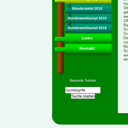
ma
19
Wanderpokal 2018
ge
we
Rundenwettkampf 2019
19
Ba
Rundenwettkampf 2018
Sc
Sc
Links
Da
zu
Ma
Kontakt
Sc
au
ei
Neueste Seiten