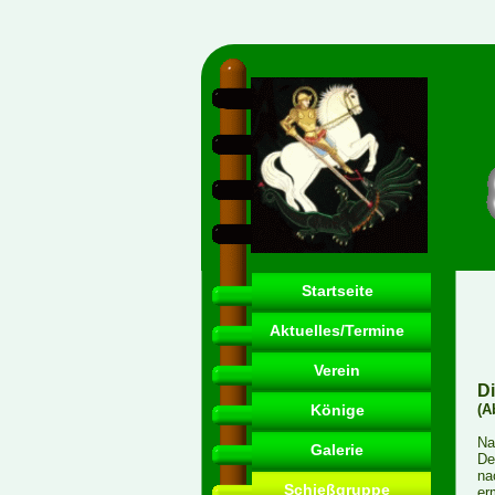
Startseite
Aktuelles/Termine
Verein
D
Könige
(A
Na
Galerie
De
na
Schießgruppe
er