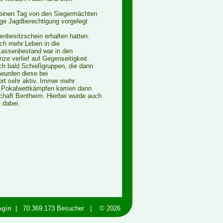
r einen Tag von den Siegermächten
ige Jagdberechtigung vorgelegt
enbesitzschein erhalten hatten.
ch mehr Leben in die
Kassenbestand war in den
e verlief auf Gegenseitigkeit.
ch bald Schießgruppen, die dann
wurden diese bei
rt sehr aktiv. Immer mehr
 zu Pokalwettkämpfen kamen dann
haft Bentheim. Hierbei wurde auch
 dabei.
ogin
| 70.369.173 Besucher | © 2026