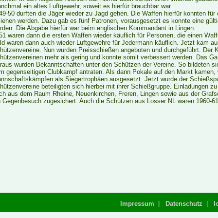
nchmal ein altes Luftgewehr, soweit es hierfür brauchbar war.
49-50 durften die Jäger wieder zu Jagd gehen. Die Waffen hierfür konnten fü
liehen werden. Dazu gab es fünf Patronen, vorausgesetzt es konnte eine gült
rden. Die Abgabe hierfür war beim englischen Kommandant in Lingen.
51 waren dann die ersten Waffen wieder käuflich für Personen, die einen Waff
ld waren dann auch wieder Luftgewehre für Jedermann käuflich. Jetzt kam au
hützenvereine. Nun wurden Preisschießen angeboten und durchgeführt. Der 
hützenvereinen mehr als gering und konnte somit verbessert werden. Das Ganz
raus wurden Bekanntschaften unter den Schützen der Vereine. So bildeten si
m gegenseitigen Clubkampf antraten. Als dann Pokale auf den Markt kamen, 
nnschaftskämpfen als Siegertrophäen ausgesetzt. Jetzt wurde der Schießspo
hützenvereine beteiligten sich hierbei mit ihrer Schießgruppe. Einladungen
ch aus dem Raum Rheine, Neuenkirchen, Freren, Lingen sowie aus der Grafsc
n Gegenbesuch zugesichert. Auch die Schützen aus Losser NL waren 1960-61
Impressum
|
Datenschutz
|
l