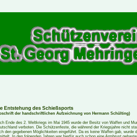
ie Entstehung des Schießsports
bschrift der handschriftlichen Aufzeichnung von Hermann Schülting)
ch Ende des 2. Weltkriegs im Mai 1945 wurde der Besitz von Waffen und Muni
utschland verboten. Die Schützenfeste, die während der Kriegsjahre nicht st
ch den gegebenen Möglichkeiten eingeführt. Da es keine Waffen gab, wurde 
mittelt. In den folgenden Jahren war hierfür auch schon eine Armbrust gebaste