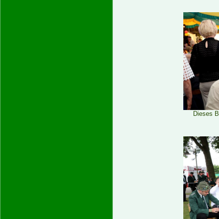
Dieses B