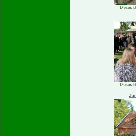
Dieses B
Dieses B
Jun