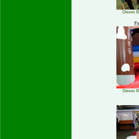
Dieses B
Fa
Dieses B