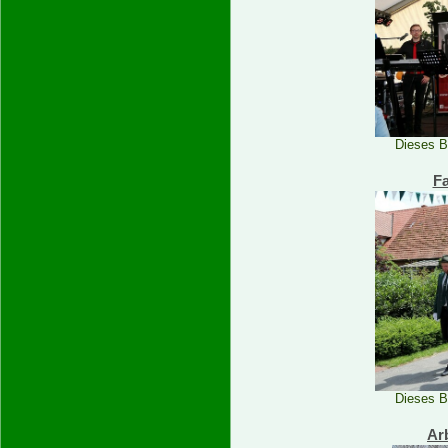
Dieses B
Fa
Dieses B
Ar