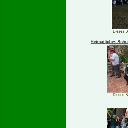
Dieses B
Heimatliches Schü
Dieses B