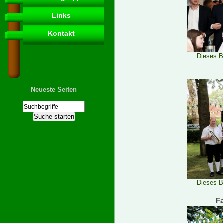
Links
Kontakt
Dieses B
Neueste Seiten
Dieses B
Fa