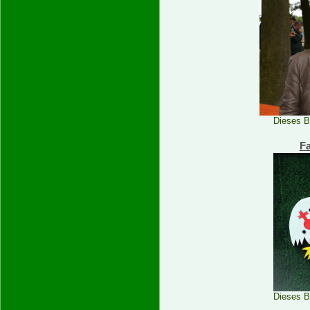
Dieses B
Fa
Dieses B