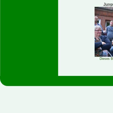
Jungg
Dieses B