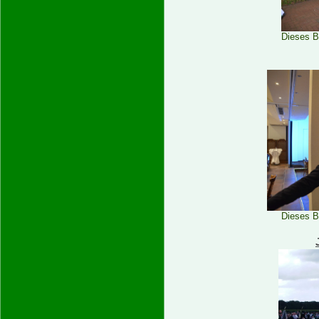
Dieses B
Dieses B